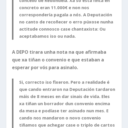
concello de Redondela. Xa só esta finca en
concreto eran 11.000€ e non nos
correspondería pagala a nós. A Deputación
no canto de recoñecer o erro púxose nunha
actitude connosco case chantaxista: Ou
aceptabamos iso ou nada.
A DEPO tirara unha nota na que afirmaba
que xa tiñan o convenio e que estaban a
esperar por vós para asinalo.
Si, correcto iso fixeron. Pero a realidade é
que cando entraron na Deputación tardaron
máis de 8 meses en dar sinais de vida. Eles
xa tiñan un borrador dun convenio encima
da mesa e podíase ter asinado nun mes. E
cando nos mandaron o novo convenio
tiñamos que achegar case o triplo de cartos