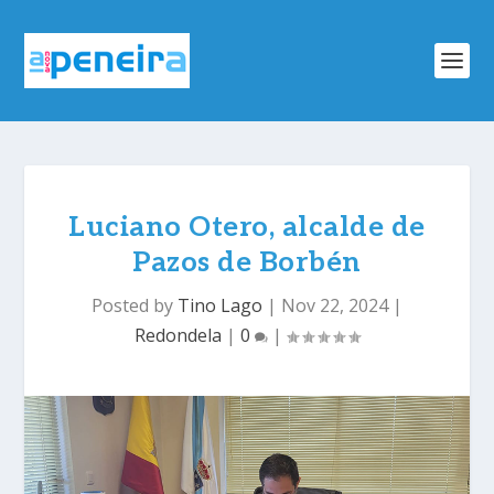
Luciano Otero, alcalde de
Pazos de Borbén
Posted by
Tino Lago
|
Nov 22, 2024
|
Redondela
|
0
|