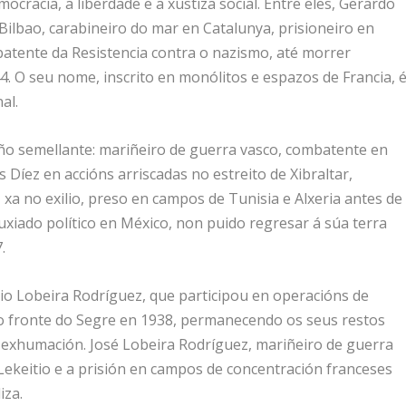
mocracia, a liberdade e a xustiza social. Entre eles, Gerardo
Bilbao, carabineiro do mar en Catalunya, prisioneiro en
atente da Resistencia contra o nazismo, até morrer
. O seu nome, inscrito en monólitos e espazos de Francia, 
al.
o semellante: mariñeiro de guerra vasco, combatente en
s Díez en accións arriscadas no estreito de Xibraltar,
xa no exilio, preso en campos de Tunisia e Alxeria antes de
fuxiado político en México, non puido regresar á súa terra
.
io Lobeira Rodríguez, que participou en operacións de
no fronte do Segre en 1938, permanecendo os seus restos
exhumación. José Lobeira Rodríguez, mariñeiro de guerra
 Lekeitio e a prisión en campos de concentración franceses
iza.