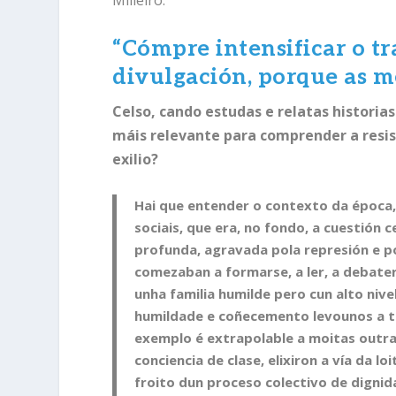
“
Cómpre intensificar o tr
divulgación, porque as me
Celso, cando estudas e relatas historia
máis relevante para comprender a resis
exilio?
Hai que entender o contexto da época,
sociais, que era, no fondo, a cuestión c
profunda, agravada pola represión e po
comezaban a formarse, a ler, a debater,
unha familia humilde pero cun alto nive
humildade e coñecemento levounos a tom
exemplo é extrapolable a moitas outra
conciencia de clase, elixiron a vía da l
froito dun proceso colectivo de digni