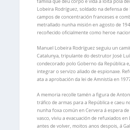
familia que deu corpo e vida á loita pola de
Lobeira Rodríguez, soldado na defensa de 
campos de concentración franceses e comb
metrallado nunha misión en agosto de 1944
recoñecido oficialmente como heroe nacion
Manuel Lobeira Rodríguez seguiu un camiñ
Catalunya, tripulante do destrutor José Luí
condecorado polo Goberno da República e, 
integrar o servizo aliado de espionaxe. Re
ata a aprobación da lei de Amnistía en 1977
A memoria recolle tamén a figura de Anton
tráfico de armas para a República e caeu 
nunha foxa común en Cervera á espera de 
vasco, viviu a evacuación de refuxiados en
antes de volver, moitos anos despois, á Gal