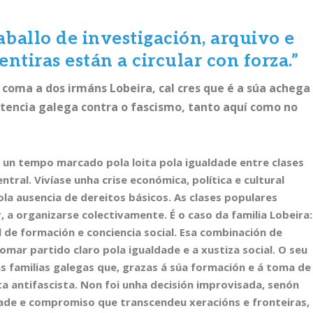
aballo de investigación, arquivo e
ntiras están a circular con forza.”
s coma a dos irmáns Lobeira, cal cres que é a súa achega
tencia galega contra o fascismo, tanto aquí como no
 un tempo marcado pola loita pola igualdade entre clases
entral. Vivíase unha crise económica, política e cultural
la ausencia de dereitos básicos. As clases populares
 a organizarse colectivamente. É o caso da familia Lobeira:
l de formación e conciencia social. Esa combinación de
ar partido claro pola igualdade e a xustiza social. O seu
s familias galegas que, grazas á súa formación e á toma de
oita antifascista. Non foi unha decisión improvisada, senón
dade e compromiso que transcendeu xeracións e fronteiras,