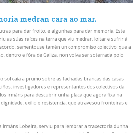
emoria medran cara ao mar.
tras para dar froito, e algunhas para dar memoria. Este
iu as súas raíces na terra que viu medrar, loitar e sufrir á
 o recordo, sementouse tamén un compromiso colectivo: que a
o, dentro e fóra de Galiza, non volva ser soterrada polo
o o sol caía a prumo sobre as fachadas brancas das casas
eciños, investigadores e representantes dos colectivos da
dos irmáns para descubrir unha placa que agora fixa na
 dignidade, exilio e resistencia, que atravesou fronteiras e
 irmáns Lobeira, serviu para lembrar a traxectoria dunha