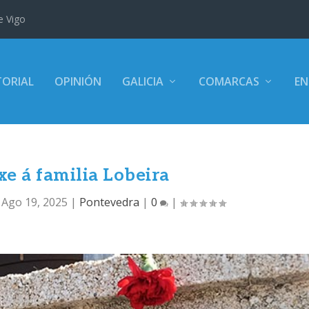
e Vigo
TORIAL
OPINIÓN
GALICIA
COMARCAS
EN
 á familia Lobeira
|
Ago 19, 2025
|
Pontevedra
|
0
|