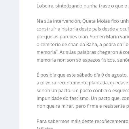
Lobeira, sintetizando nunha frase o que o 
Na súa intervención, Queta Molas fixo unh
construír a historia deste país desde a ocu
porque as paredes oían. Son en Marín var
o cemiterio de chan da Raña, a pedra da li
memoria”. As súas palabras chegaron á con
memoria non son só espazos físicos, senón 
É posible que este sábado día 9 de agosto,
a oliveira recentemente plantada, quedase
senón un pacto. Un pacto contra o esquece
impunidade do fascismo. Un pacto que, coma
non queira mirar, pero firme e resistente 
Para sabermos máis deste recoñecemento á
Milleiro.