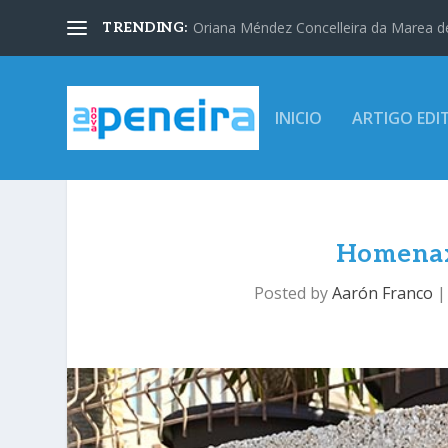
Oriana Méndez Concelleira da Marea d
TRENDING:
INICIO
ARTIGO EDI
Homenaxe
Posted by
Aarón Franco