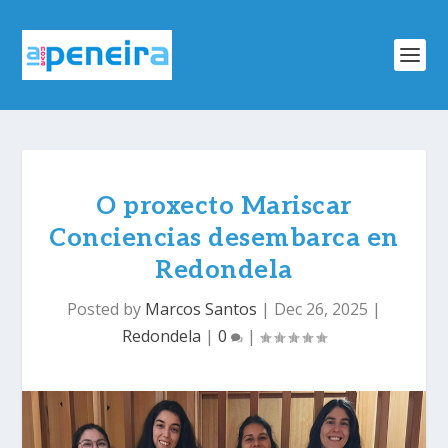
O proxecto Mariscar
Conciencias desembarca en
Redondela
Posted by
Marcos Santos
|
Dec 26, 2025
|
Redondela
|
0
|