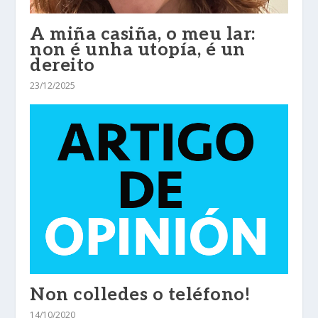
A miña casiña, o meu lar:
non é unha utopía, é un
dereito
23/12/2025
Non colledes o teléfono!
14/10/2020