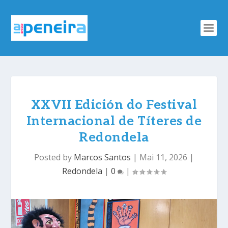
XXVII Edición do Festival
Internacional de Títeres de
Redondela
Posted by
Marcos Santos
|
Mai 11, 2026
|
Redondela
|
0
|