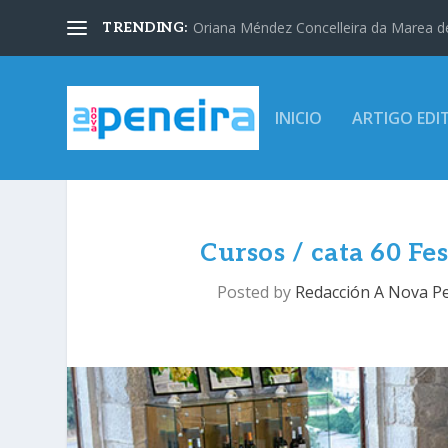
Oriana Méndez Concelleira da Marea d
TRENDING:
INICIO
ARTIGO EDI
Cursos / cata 60 F
Posted by
Redacción A Nova P