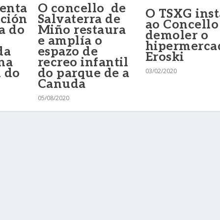
enta
O concello de
O TSXG inst
ición
Salvaterra de
ao Concello
a do
Miño restaura
demoler o
e amplía o
hipermerca
da
espazo de
Eroski
na
recreo infantil
 do
do parque de a
03/02/2020
Canuda
05/08/2020