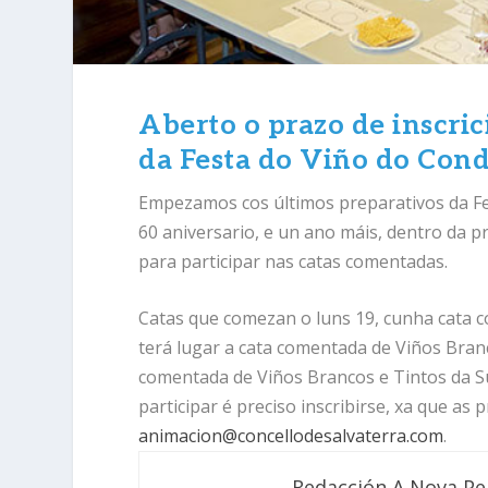
Aberto o prazo de inscric
da Festa do Viño do Con
Empezamos cos últimos preparativos da Fe
60 aniversario, e un ano máis, dentro da p
para participar nas catas comentadas.
Catas que comezan o luns 19, cunha cata 
terá lugar a cata comentada de Viños Bra
comentada de Viños Brancos e Tintos da 
participar é preciso inscribirse, xa que as
animacion@concellodesalvaterra.com
.
Redacción A Nova Pe