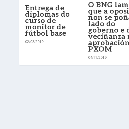
O BNG lam
Entrega de
que a opos
diplomas do
non se poñ
curso de
lado do
monitor de
goberno e 
fútbol base
veciñanza 
aprobación
02/08/2019
PXOM
04/11/2019