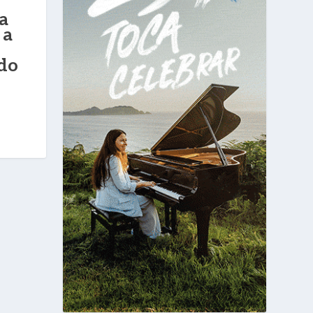
a
 a
do