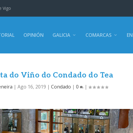
e Vigo
TORIAL
OPINIÓN
GALICIA
COMARCAS
EN
esta do Viño do Condado do Tea
eneira
|
Ago 16, 2019
|
Condado
|
0
|