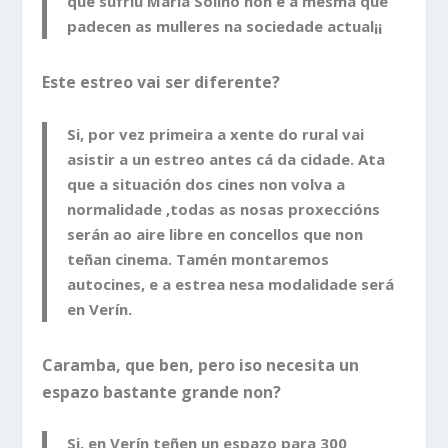
que sufriu María Soliño non é a mesma que
padecen as mulleres na sociedade actual¡¡
Este estreo vai ser diferente?
Si, por vez primeira a xente do rural vai
asistir a un estreo antes cá da cidade. Ata
que a situación dos cines non volva a
normalidade ,todas as nosas proxeccións
serán ao aire libre en concellos que non
teñan cinema. Tamén montaremos
autocines, e a estrea nesa modalidade será
en Verín.
Caramba, que ben, pero iso necesita un
espazo bastante grande non?
Si, en Verín teñen un espazo para 300