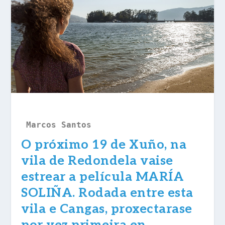
Marcos Santos
O próximo 19 de Xuño, na
vila de Redondela vaise
estrear a película MARÍA
SOLIÑA. Rodada entre esta
vila e Cangas, proxectarase
por vez primeira en