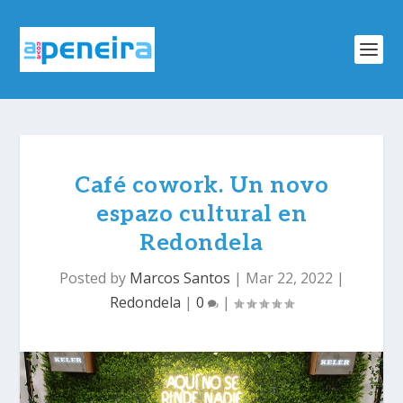
Café cowork. Un novo
espazo cultural en
Redondela
Posted by
Marcos Santos
|
Mar 22, 2022
|
Redondela
|
0
|