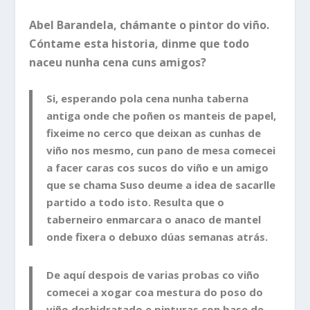
Abel Barandela, chámante o pintor do viño.
Cóntame esta historia, dinme que todo
naceu nunha cena cuns amigos?
Si, esperando pola cena nunha taberna
antiga onde che poñen os manteis de papel,
fixeime no cerco que deixan as cunhas de
viño nos mesmo, cun pano de mesa comecei
a facer caras cos sucos do viño e un amigo
que se chama Suso deume a idea de sacarlle
partido a todo isto. Resulta que o
taberneiro enmarcara o anaco de mantel
onde fixera o debuxo dúas semanas atrás.
De aquí despois de varias probas co viño
comecei a xogar coa mestura do poso do
viño deshidratado e pinturas con base de