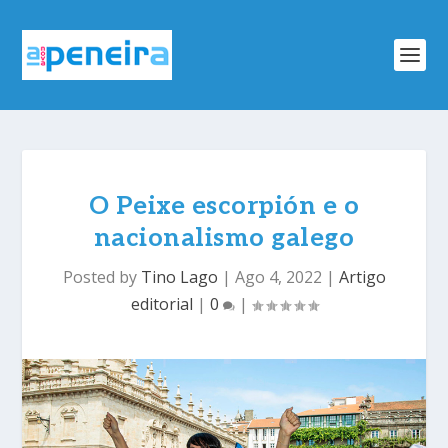
O Peixe escorpión e o
nacionalismo galego
Posted by
Tino Lago
|
Ago 4, 2022
|
Artigo
editorial
|
0
|