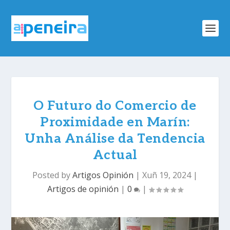
O Futuro do Comercio de
Proximidade en Marín:
Unha Análise da Tendencia
Actual
Posted by
Artigos Opinión
|
Xuñ 19, 2024
|
Artigos de opinión
|
0
|