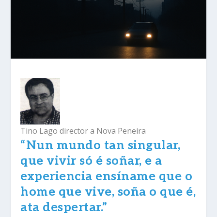
Tino Lago director a Nova Peneira
“Nun mundo tan singular,
que vivir só é soñar, e a
experiencia ensíname que o
home que vive, soña o que é,
ata despertar.”