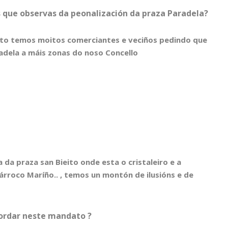
ns que observas da peonalización da praza Paradela?
eito temos moitos comerciantes e veciños pedindo que
adela a máis zonas do noso Concello
da praza san Bieito onde esta o cristaleiro e a
rroco Maríño.. , temos un montón de ilusións e de
bordar neste mandato ?