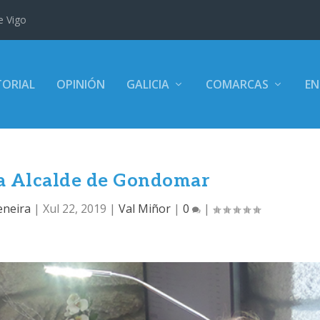
e Vigo
TORIAL
OPINIÓN
GALICIA
COMARCAS
EN
ra Alcalde de Gondomar
eneira
|
Xul 22, 2019
|
Val Miñor
|
0
|