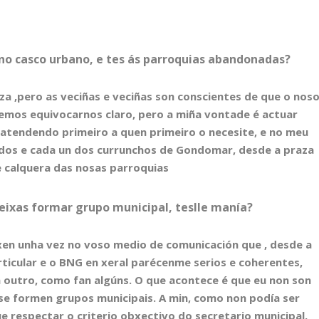
 no casco urbano, e tes ás parroquias abandonadas?
eza ,pero as veciñas e veciñas son conscientes de que o nos
emos equivocarnos claro, pero a miña vontade é actuar
 atendendo primeiro a quen primeiro o necesite, e no meu
todos e cada un dos currunchos de Gondomar, desde a praza
e calquera das nosas parroquias
eixas formar grupo municipal, teslle manía?
ixen unha vez no voso medio de comunicación que , desde a
rticular e o BNG en xeral parécenme serios e coherentes,
 outro, como fan algúns. O que acontece é que eu non son
 se formen grupos municipais. A min, como non podía ser
 respectar o criterio obxectivo do secretario municipal,