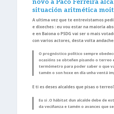
novo a Paco Ferreira alc
situación aritmética moi
A ultima vez que te entrevistamos pedí
e dixeches : eu vou estar na maioría ab
e en Baiona o PSDG vai ser o mais votad
con varios actores, desta volta andache
O prognóstico político sempre obedec
ocasións se obteñen pisando o terreo 
termómetro para poder saber o que vai
tamén o son hoxe en día unha ventá i
E ti es deses alcaldes que pisas o terreo
Eu si .O hábitat dun alcalde debe de e
da veciñanza e tamén o avances que s