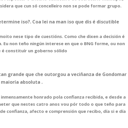
sidera que cun só concelleiro non se pode formar grupo.
ermine iso?. Coa lei na man iso que dis é discutible
moito nese tipo de cuestións. Como che dixen a decisión é
ca. Eu non teño ningún interese en que o BNG forme, ou non
 é constituír un goberno sólido
 tan grande que che outorgou a veciñanza de Gondomar
e maioría absoluta .
u inmensamente honrado pola confianza recibida, e desde a
eter que nestes catro anos vou pór todo o que teño para
e confianza, afecto e comprensión que recibo, día si e día