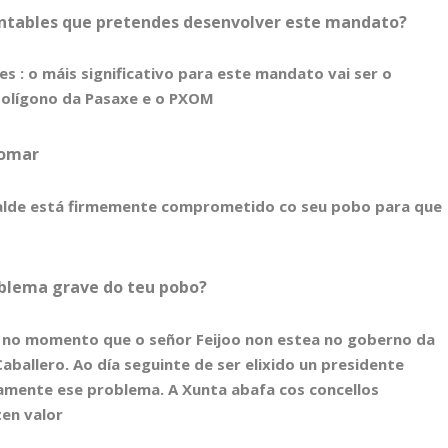
lientables que pretendes desenvolver este mandato?
s : o máis significativo para este mandato vai ser o
polígono da Pasaxe e o PXOM
domar
calde está firmemente comprometido co seu pobo para que
oblema grave do teu pobo?
e no momento que o señor Feijoo non estea no goberno da
aballero. Ao día seguinte de ser elixido un presidente
amente ese problema. A Xunta abafa cos concellos
en valor