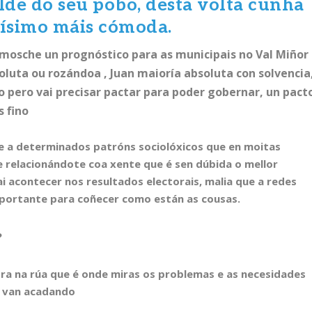
alde do seu pobo, desta volta cunha
tísimo máis cómoda.
mosche un prognóstico para as municipais no Val Miñor
soluta ou rozándoa , Juan maioría absoluta con solvencia
o pero vai precisar pactar para poder gobernar, un pact
s fino
e a determinados patróns sociolóxicos que en moitas
e relacionándote coa xente que é sen dúbida o mellor
 acontecer nos resultados electorais, malia que a redes
mportante para coñecer como están as cousas.
?
stra na rúa que é onde miras os problemas e as necesidades
e van acadando