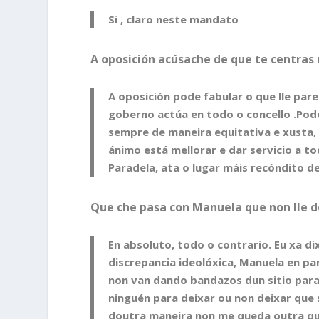
Si , claro neste mandato
A oposición acúsache de que te centras
A oposición pode fabular o que lle par
goberno actúa en todo o concello .Pod
sempre de maneira equitativa e xusta,
ánimo está mellorar e dar servicio a 
Paradela, ata o lugar máis recóndito d
Que che pasa con Manuela que non lle d
En absoluto, todo o contrario. Eu xa d
discrepancia ideolóxica, Manuela en pa
non van dando bandazos dun sitio para
ninguén para deixar ou non deixar que
doutra maneira non me queda outra que