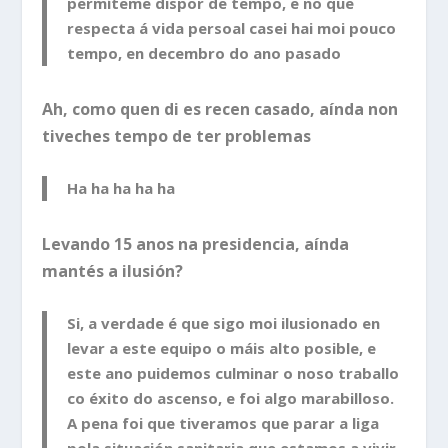
permíteme dispor de tempo, e no que
respecta á vida persoal casei hai moi pouco
tempo, en decembro do ano pasado
Ah, como quen di es recen casado, aínda non
tiveches tempo de ter problemas
Ha ha ha ha ha
Levando 15 anos na presidencia, aínda
mantés a ilusión?
Si, a verdade é que sigo moi ilusionado en
levar a este equipo o máis alto posible, e
este ano puidemos culminar o noso traballo
co éxito do ascenso, e foi algo marabilloso.
A pena foi que tiveramos que parar a liga
pola situación sanitaria que estamos a vivir