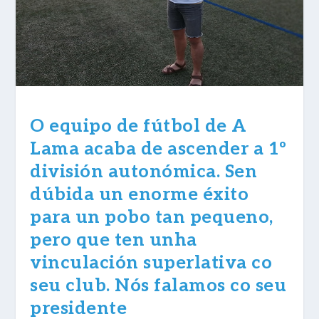
O equipo de fútbol de A
Lama acaba de ascender a 1º
división autonómica. Sen
dúbida un enorme éxito
para un pobo tan pequeno,
pero que ten unha
vinculación superlativa co
seu club. Nós falamos co seu
presidente