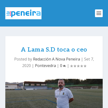
A Lama S.D toca o ceo
Posted by
Redacción A Nova Peneira
|
Set 7,
2020
|
Pontevedra
|
0
|