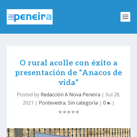
O rural acolle con éxito a
presentación de “Anacos de
vida”
Posted by
Redacción A Nova Peneira
|
Xul 28,
2021
|
Pontevedra
,
Sin categoría
|
0
|