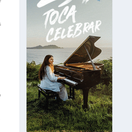
e
s
o
o