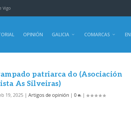
e Vigo
TORIAL
OPINIÓN
GALICIA
COMARCAS
EN
rampado patriarca do (Asociación
sta As Silveiras)
eb 19, 2025
|
Artigos de opinión
|
0
|