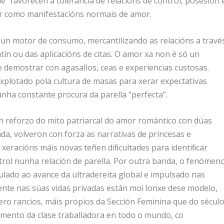
” favorecen a tolerancia de relacións de control, posesión 
r como manifestacións normais de amor.
un motor de consumo, mercantilizando as relacións a travé
tín ou das aplicacións de citas. O amor xa non é só un
demostrar con agasallos, ceas e experiencias custosas.
plotado pola cultura de masas para xerar expectativas
ha constante procura da parella “perfecta”.
 reforzo do mito patriarcal do amor romántico con dúas
a, volveron con forza as narrativas de princesas e
s xeracións máis novas teñen diﬁcultades para identiﬁcar
rol nunha relación de parella. Por outra banda, o fenómen
culado ao avance da ultradereita global e impulsado nas
nte nas súas vidas privadas están moi lonxe dese modelo,
ro rancios, máis propios da Sección Feminina que do sécul
ento da clase traballadora en todo o mundo, co