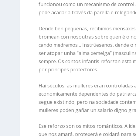
funcionou como un mecanismo de control so
pode acadar a través da parella e relegand
Dende ben pequenas, recibimos mensaxes 
bromean con nosoutras sobre quen é o n
cando medremos… Instrúesenos, dende o na
ser atopar unha “alma xemelga” (masculina,
sempre. Os contos infantís reforzan esta 
por príncipes protectores.
Hai séculos, as mulleres eran controladas 
economicamente dependentes do patriarca: 
segue existindo, pero na sociedade contem
mulleres poden gañar un salario digno gra
Ese reforzo son os mitos románticos. A id
que nos amará, protexerá e coidará para s