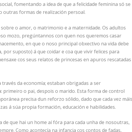
cial, fomentando a idea de que a felicidade feminina só se
o outras formas de realización persoal.
sobre o amor, o matrimonio e a maternidade. Os adultos
oso mozo, pregúntannos con quen nos queremos casar
cemento, en que o noso principal obxectivo na vida debe
 por suposto) á que coidar e coa que vivir felices para
mensaxe cos seus relatos de princesas en apuros rescatadas
a través da economía; estaban obrigadas a ser
primeiro o pai, despois o marido. Esta forma de control
poránea precisa dun reforzo sólido, dado que cada vez mái
zas á súa propia formación, educación e habilidades.
ea de que hai un home aí fóra para cada unha de nosoutras,
empre. Como acontecía na infancia cos contos de fadas,