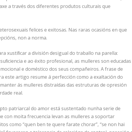
xe a través dos diferentes produtos culturais que
terosexuais felices e exitosas. Nas raras ocasións en que
epcións, non a norma.
 xustiﬁcar a división desigual do traballo na parella:
uﬁciencia e ao éxito profesional, as mulleres son educadas
emocional e doméstico dos seus compañeiros. A frase de
ra este artigo resume á perfección como a exaltación do
manter ás mulleres distraídas das estruturas de opresión
rdade real.
to patriarcal do amor está sustentado nunha serie de
que con moita frecuencia levan as mulleres a soportar
mitos como “quen ben te quere farate chorar”, “se non hai