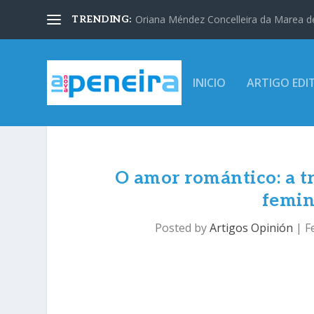
Oriana Méndez Concelleira da Marea d
TRENDING:
INICIO
ARTIGO EDI
O amor romántico: a t
femini
Posted by
Artigos Opinión
|
F