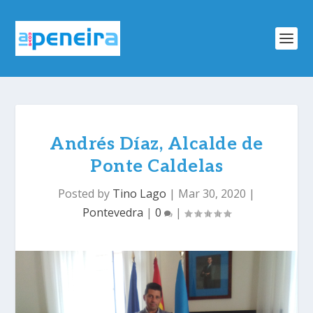
Andrés Díaz, Alcalde de
Ponte Caldelas
Posted by
Tino Lago
|
Mar 30, 2020
|
Pontevedra
|
0
|