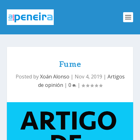
Fume
Posted by
Xoán Alonso
|
Nov 4, 2019
|
Artigos
de opinión
|
0
|