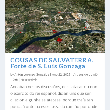
COUSAS DE SALVATERRA.
Forte de S. Luís Gonzaga
by
Antón Lorenzo González
|
Ago 22, 2025
|
Artigos de opinión
|
0
|
Andaban nestas discusións, de si atacar ou non
o exército do rei español, dicían uns que sen
dilación algunha se atacase, porque traía tan
pouca fronte na estreiteza do camiño por onde