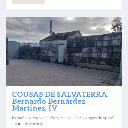
COUSAS DE SALVATERRA.
Bernardo Bernárdez
Martínez, IV
by
Antón Lorenzo González
|
Mar 21, 2025
|
Artigos de opinión
|
0
|