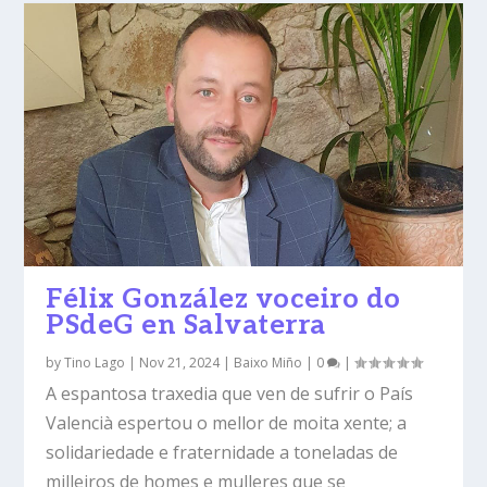
Félix González voceiro do
PSdeG en Salvaterra
by
Tino Lago
|
Nov 21, 2024
|
Baixo Miño
|
0
|
A espantosa traxedia que ven de sufrir o País
Valencià espertou o mellor de moita xente; a
solidariedade e fraternidade a toneladas de
milleiros de homes e mulleres que se