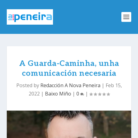
A Guarda-Caminha, unha
comunicación necesaria
Posted by
Redacción A Nova Peneira
|
Feb 15,
2022
|
Baixo Miño
|
0
|