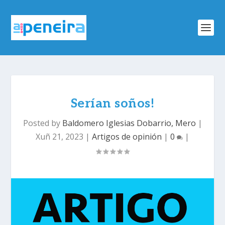
Serían soños!
Posted by
Baldomero Iglesias Dobarrio, Mero
|
Xuñ 21, 2023
|
Artigos de opinión
|
0
|