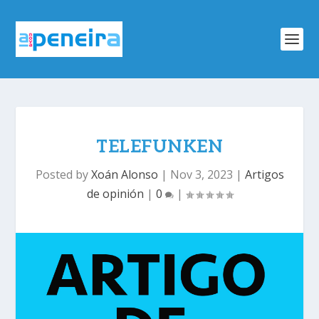
TELEFUNKEN
Posted by
Xoán Alonso
|
Nov 3, 2023
|
Artigos
de opinión
|
0
|