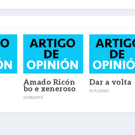
Amado Ricón
Dar a volta
A
bo e xeneroso
01/12/2020
22/08/2019