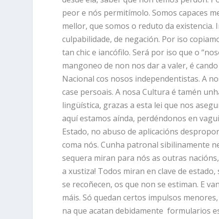
peor e nós permitímolo. Somos capaces me
mellor, que somos o reduto da existencia. 
culpabilidade, de negación. Por iso copiam
tan chic e iancófilo. Será por iso que o “no
mangoneo de non nos dar a valer, é cand
Nacional cos nosos independentistas. A n
case persoais. A nosa Cultura é tamén unh
lingüística, grazas a esta lei que nos ase
aquí estamos aínda, perdéndonos en vagui
Estado, no abuso de aplicacións despropor
coma nós. Cunha patronal sibilinamente ne
sequera miran para nós as outras nacións, 
a xustiza! Todos miran en clave de estado, s
se recoñecen, os que non se estiman. E van
máis. Só quedan certos impulsos menores, c
na que acatan debidamente formularios e