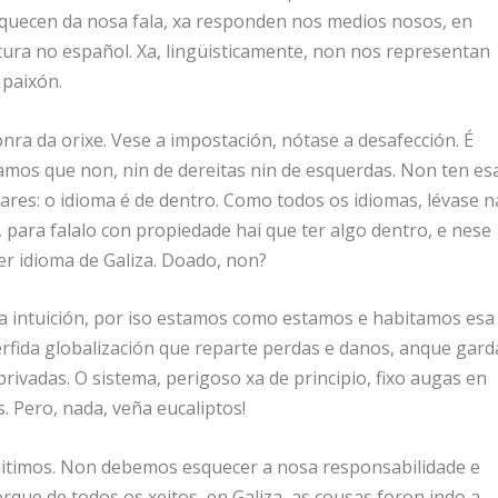
squecen da nosa fala, xa responden nos medios nosos, en
oltura no español. Xa, lingüisticamente, non nos representan
 paixón.
ra da orixe. Vese a impostación, nótase a desafección. É
ramos que non, nin de dereitas nin de esquerdas. Non ten es
gares: o idioma é de dentro. Como todos os idiomas, lévase n
, para falalo con propiedade hai que ter algo dentro, e nese
er idioma de Galiza. Doado, non?
a intuición, por iso estamos como estamos e habitamos esa
érfida globalización que reparte perdas e danos, anque gard
rivadas. O sistema, perigoso xa de principio, fixo augas en
 Pero, nada, veña eucaliptos!
itimos. Non debemos esquecer a nosa responsabilidade e
que de todos os xeitos, en Galiza, as cousas foron indo a