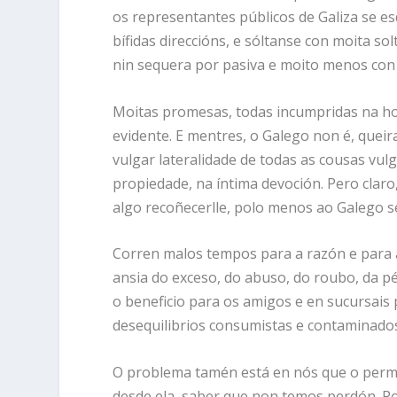
os representantes públicos de Galiza se e
bífidas direccións, e sóltanse con moita s
nin sequera por pasiva e moito menos con
Moitas promesas, todas incumpridas na hon
evidente. E mentres, o Galego non é, quei
vulgar lateralidade de todas as cousas vul
propiedade, na íntima devoción. Pero claro
algo recoñecerlle, polo menos ao Galego s
Corren malos tempos para a razón e para 
ansia do exceso, do abuso, do roubo, da p
o beneficio para os amigos e en sucursais p
desequilibrios consumistas e contaminados.
O problema tamén está en nós que o perm
desde ela, saber que non temos perdón. Por