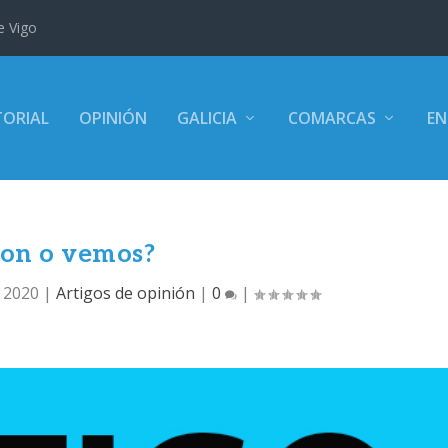
e Vigo
TORIAL
OPINIÓN
GALICIA
COMARCAS
EN
on o vemos?
, 2020
|
Artigos de opinión
|
0
|