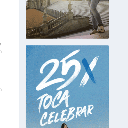
a
a
a