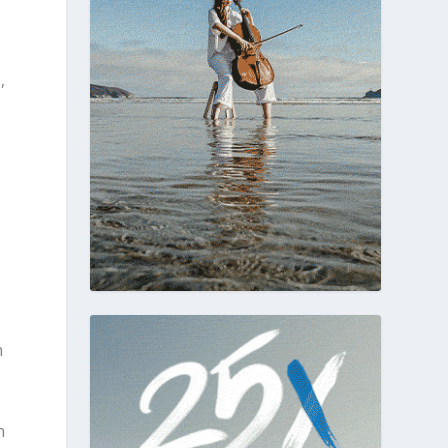
,
n
n