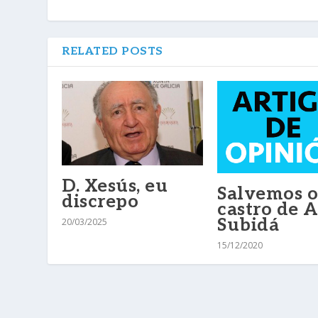
RELATED POSTS
D. Xesús, eu
Salvemos o
discrepo
castro de 
Subidá
20/03/2025
15/12/2020