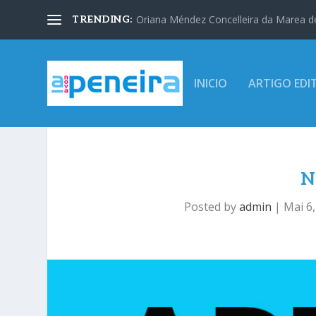
Oriana Méndez Concelleira da Marea d
TRENDING:
INICIO
ARTIGO EDI
N
Posted by
admin
|
Mai 6