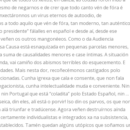
smo de negarnos e de crer que todo canto vén de fóra é
Inxectáronnos un virus eternos de autoodio, de
os a todo aquilo que vén de fóra, tan moderno, tan auténtico
so presidente” fálalles en español e desde aí, desde ese
o veñen os outros mangonéeos. Como o da Audiencia
osa Causa está esnaquizada en pequenas parcelas menores,
a suma de causalidades menores e case íntimas. A situación
gunda, vai camiño dos abismos terribles do esquecemento. E
dades. Mais nesta dor, recoñecémonos castigados polo
cionadas. Cunha igrexa que cala e consente, que non fala
gacionista, cunha intelectualidade muda e conveniente. Nin
nin Portugal que está “coladita” polo Estado Español, nin …
eica, din eles, alí está o porvir! Iso din os parvos, os que no
 alá triunfar e tradúcense. Agora veñen destruírnos aínda
ertamente individualistas e integrados xa na subsistencia,
stablecidos. Tamén quedan algúns utópicos que soñamos u