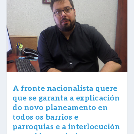
A fronte nacionalista quere
que se garanta a explicación
do novo planeamento en
todos os barrios e
parroquias e a interlocución