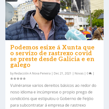
Podemos esixe á Xunta que
o servizo de rastrexo covid
se preste desde Galicia e en
galego
by
Redacción A Nova Peneira
|
Dec 21, 2021
|
Novas
|
0
|
Vulnéranse varios dereitos básicos ao redor do
noso idioma e incúmprese o propio prego de
condicións que estipulou o Goberno de Feijóo
para subcontratar á empresa de rastrexo