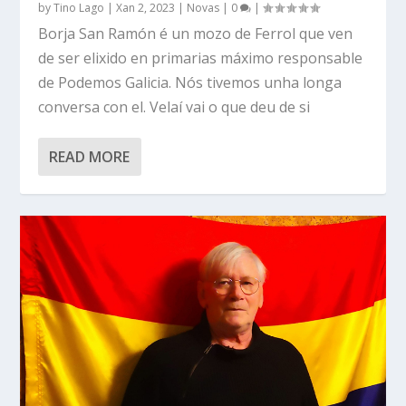
by
Tino Lago
|
Xan 2, 2023
|
Novas
|
0
|
Borja San Ramón é un mozo de Ferrol que ven
de ser elixido en primarias máximo responsable
de Podemos Galicia. Nós tivemos unha longa
conversa con el. Velaí vai o que deu de si
READ MORE