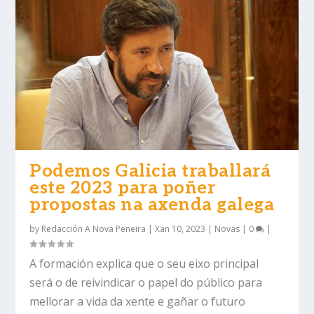
Podemos Galicia traballará
este 2023 para poñer
propostas na axenda galega
by
Redacción A Nova Peneira
|
Xan 10, 2023
|
Novas
|
0
|
A formación explica que o seu eixo principal
será o de reivindicar o papel do público para
mellorar a vida da xente e gañar o futuro