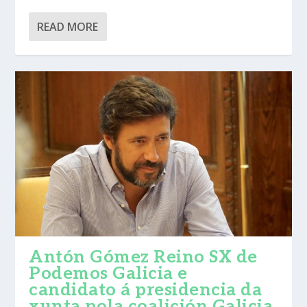
READ MORE
Antón Gómez Reino SX de
Podemos Galicia e
candidato á presidencia da
xunta pola coalición Galicia